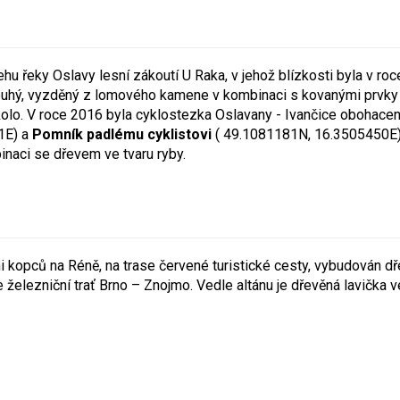
ehu řeky Oslavy lesní zákoutí U Raka, v jehož blízkosti byla v r
louhý, vyzděný z lomového kamene v kombinaci s kovanými prvky a
kolo. V roce 2016 byla cyklostezka Oslavany - Ivančice obohace
1E) a
Pomník padlému cyklistovi
( 49.1081181N, 16.3505450E).
aci se dřevem ve tvaru ryby.
i kopců na Réně, na trase červené turistické cesty, vybudován dř
 železniční trať Brno – Znojmo. Vedle altánu je dřevěná lavička ve