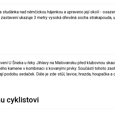
a studánka nad němčickou hájenkou a upraveno její okolí - osaze
 zastavení ukazuje 3 metry vysoká dřevěná socha strakapouda, u
vení U Šneka u řeky Jihlavy na Malovansku před klubovnou skaut
ého kamene v kombinaci s kovanými prvky. Součástí tohoto zastave
jí podobu sedaček. Dále je zde stůl, lavice, hrazda, houpačka a o
 cyklistovi