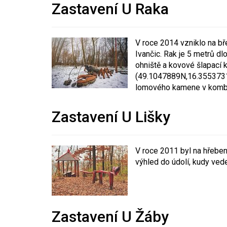
Zastavení U Raka
V roce 2014 vzniklo na bř
Ivančic. Rak je 5 metrů d
ohniště a kovové šlapací 
(49.1047889N,16.355373
lomového kamene v kombin
Zastavení U Lišky
V roce 2011 byl na hřeben
výhled do údolí, kudy vede
Zastavení U Žáby