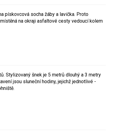
na pískovcová socha žáby a lavička. Proto
místěná na okraji asfaltové cesty vedoucí kolem
ů. Stylizovaný šnek je 5 metrů dlouhý a 3 metry
ní jsou sluneční hodiny, jejichž jednotlivé -
hniště.