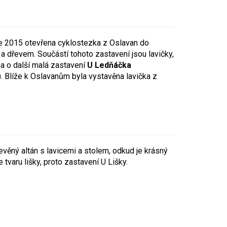
oce 2015 otevřena cyklostezka z Oslavan do
 dřevem. Součástí tohoto zastavení jsou lavičky,
na o další malá zastavení
U Ledňáčka
 Blíže k Oslavanům byla vystavěna lavička z
evěný altán s lavicemi a stolem, odkud je krásný
 tvaru lišky, proto zastavení U Lišky.