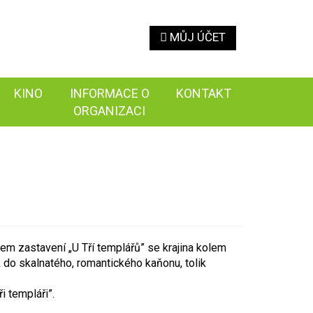
MŮJ ÚČET
KINO
INFORMACE O
KONTAKT
ORGANIZACI
lem zastavení „U Tří templářů” se krajina kolem
 do skalnatého, romantického kaňonu, tolik
i templáři”.