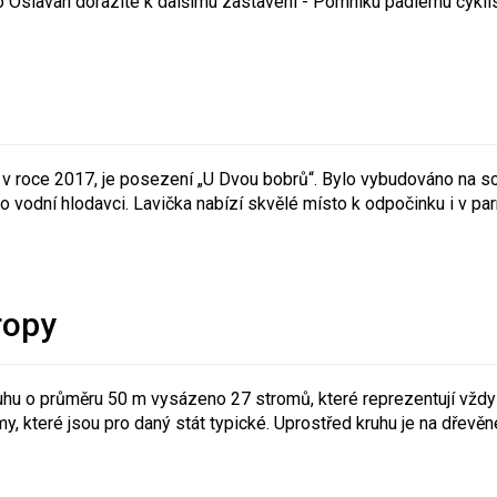
 Oslavan dorazíte k dalšímu zastavení - Pomníku padlému cyklis
 v roce 2017, je posezení „U Dvou bobrů“. Bylo vybudováno na so
ito vodní hlodavci. Lavička nabízí skvělé místo k odpočinku i v pa
ropy
uhu o průměru 50 m vysázeno 27 stromů, které reprezentují vždy
y, které jsou pro daný stát typické. Uprostřed kruhu je na dřev