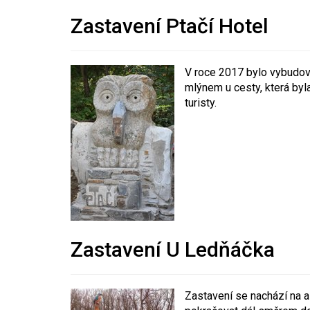
Zastavení Ptačí Hotel
V roce 2017 bylo vybudová
mlýnem u cesty, která byla
turisty.
Zastavení U Ledňáčka
Zastavení se nachází na a