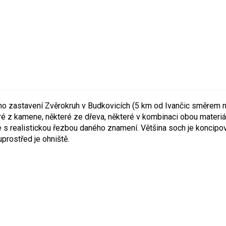
no zastavení Zvěrokruh v Budkovicích (5 km od Ivančic směrem 
é z kamene, některé ze dřeva, některé v kombinaci obou materiá
e s realistickou řezbou daného znamení. Většina soch je koncipov
prostřed je ohniště.