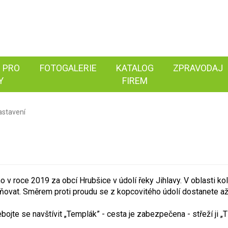
 PRO
FOTOGALERIE
KATALOG
ZPRAVODAJ
Y
FIREM
astavení
 v roce 2019 za obcí Hrubšice v údolí řeky Jihlavy. V oblasti ko
ňovat. Směrem proti proudu se z kopcovitého údolí dostanete až
bojte se navštívit „Templák” - cesta je zabezpečena - střeží ji „Tř