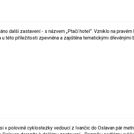
no další zastavení - s názvem „Ptačí hotel”. Vzniklo na pravém
 u této příležitosti zpevněna a zajištěna tematickými dřevěnými b
si v polovině cyklostezky vedoucí z Ivančic do Oslavan pár met