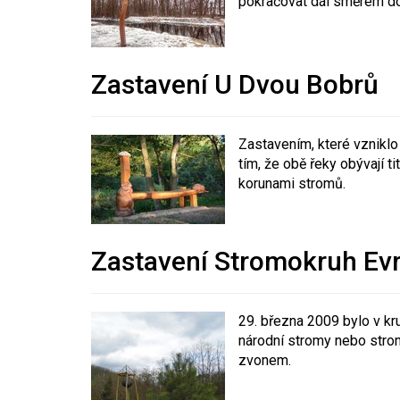
pokračovat dál směrem do
Zastavení U Dvou Bobrů
Zastavením, které vzniklo
tím, že obě řeky obývají t
korunami stromů.
Zastavení Stromokruh Ev
29. března 2009 bylo v kr
národní stromy nebo strom
zvonem.