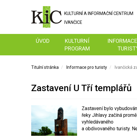
KULTURNÍ A
INFORMAČNÍ
CENTRUM
IVANČICE
ÚVOD
KULTURNÍ
INFORMACE
PROGRAM
TURIST
Titulní stránka
Informace pro turisty
Ivančická z
Zastavení U Tří templářů
Zastavení bylo vybudováno
řeky Jihlavy začíná promě
vyhledávaného
a obdivovaného turisty. Ne