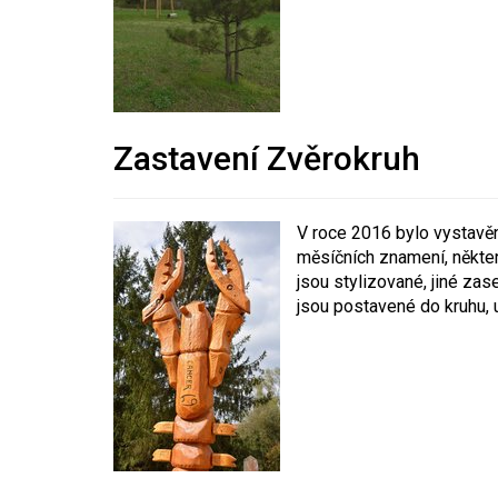
Zastavení Zvěrokruh
V roce 2016 bylo vystavě
měsíčních znamení, někter
jsou stylizované, jiné zas
jsou postavené do kruhu, u