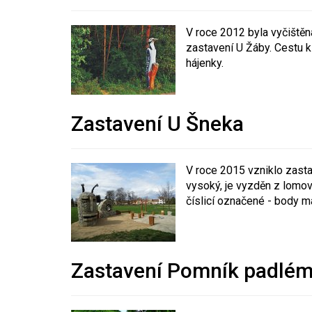
V roce 2012 byla vyčištěn
zastavení U Žáby. Cestu k
hájenky.
Zastavení U Šneka
V roce 2015 vzniklo zasta
vysoký, je vyzděn z lomov
číslicí označené - body ma
Zastavení Pomník padlému