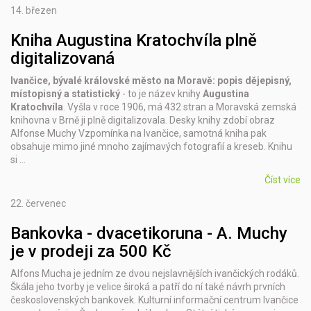
14.
březen
Kniha Augustina Kratochvíla plně
digitalizovaná
Ivančice, bývalé královské město na Moravě: popis dějepisný,
místopisný a statistický
- to je název knihy
Augustina
Kratochvíla
. Vyšla v roce 1906, má 432 stran a Moravská zemská
knihovna v Brně ji plně digitalizovala. Desky knihy zdobí obraz
Alfonse Muchy Vzpomínka na Ivančice, samotná kniha pak
obsahuje mimo jiné mnoho zajímavých fotografií a kreseb. Knihu
si …
Číst více
22.
červenec
Bankovka - dvacetikoruna - A. Muchy
je v prodeji za 500 Kč
Alfons Mucha je jedním ze dvou nejslavnějších ivančických rodáků.
Škála jeho tvorby je velice široká a patří do ní také návrh prvních
československých bankovek. Kulturní informační centrum Ivančice