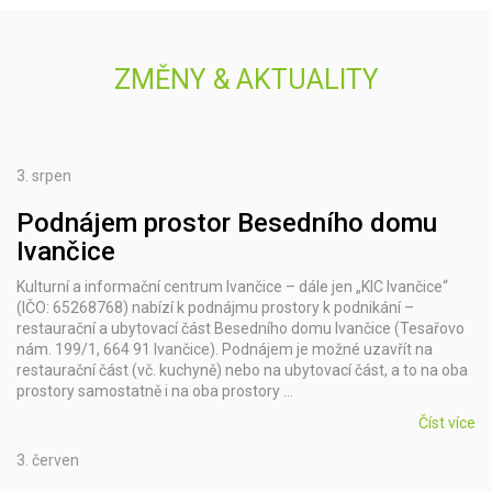
ZMĚNY & AKTUALITY
3.
srpen
Podnájem prostor Besedního domu
Ivančice
Kulturní a informační centrum Ivančice – dále jen „KIC Ivančice“
(IČO: 65268768) nabízí k podnájmu prostory k podnikání –
restaurační a ubytovací část Besedního domu Ivančice (Tesařovo
nám. 199/1, 664 91 Ivančice). Podnájem je možné uzavřít na
restaurační část (vč. kuchyně) nebo na ubytovací část, a to na oba
prostory samostatně i na oba prostory …
Číst více
3.
červen