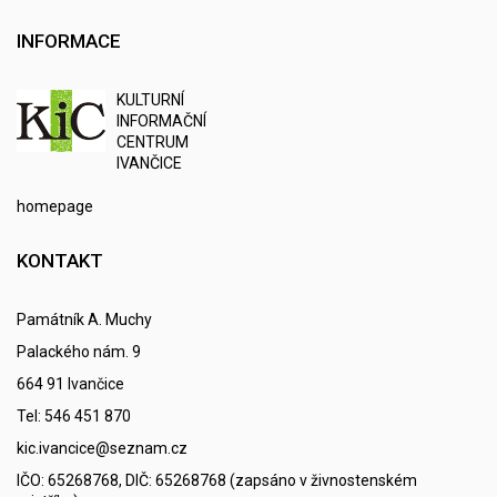
INFORMACE
K
ULTURNÍ
I
NFORMAČNÍ
C
ENTRUM
IVANČICE
homepage
KONTAKT
Památník A. Muchy
Palackého nám. 9
664 91 Ivančice
Tel: 546 451 870
kic.ivancice@seznam.cz
IČO: 65268768, DIČ: 65268768 (zapsáno v živnostenském