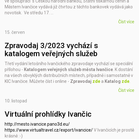
ve spolupráci s Českou národní bankou, Státní tiskárnou cenin a
Městem Ivančice vydává již čtvrtou z těchto bankovek vydává jako
novotisk. Ve středu 17. …
Číst více
15.
červen
Zpravodaj 3/2023 vychází s
katalogem veřejných služeb
Třetí vydání letošního Ivančického zpravodaje vychází se speciální
přílohou -
Katalogem veřejných služeb města Ivančice
. K dostání
na všech obvyklých distribučních místech, případně i samostatně v
KIC Ivančice. Můžete číst i online -
Zpravodaj
zde
a
Katalog
zde
.
Číst více
10.
listopad
Virtuální prohlídky Ivančic
http://mesto.ivancice.pano3d.eu/
https://www.virtualtravel.cz/export/ivancice/
V Ivančicích je prostě
krásně :-)