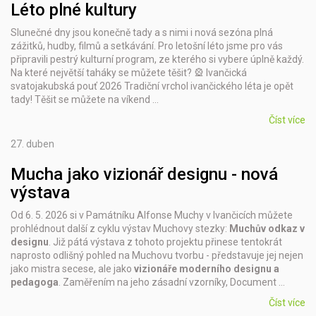
Léto plné kultury
Slunečné dny jsou konečně tady a s nimi i nová sezóna plná
zážitků, hudby, filmů a setkávání. Pro letošní léto jsme pro vás
připravili pestrý kulturní program, ze kterého si vybere úplně každý.
Na které největší taháky se můžete těšit? 🎡 Ivančická
svatojakubská pouť 2026 Tradiční vrchol ivančického léta je opět
tady! Těšit se můžete na víkend …
Číst více
27.
duben
Mucha jako vizionář designu - nová
výstava
Od 6. 5. 2026 si v Památníku Alfonse Muchy v Ivančicích můžete
prohlédnout další z cyklu výstav Muchovy stezky:
Muchův odkaz v
designu
. Již pátá výstava z tohoto projektu přinese tentokrát
naprosto odlišný pohled na Muchovu tvorbu - představuje jej nejen
jako mistra secese, ale jako
vizionáře moderního designu a
pedagoga
. Zaměřením na jeho zásadní vzorníky, Document …
Číst více