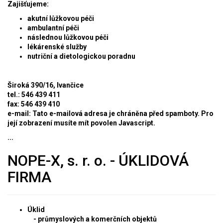
Zajišťujeme:
akutní lůžkovou péči
ambulantní péči
následnou lůžkovou péči
lékárenské služby
nutriční a dietologickou poradnu
Široká 390/16, Ivančice
tel.: 546 439 411
fax: 546 439 410
e-mail:
Tato e-mailová adresa je chráněna před spamboty. Pro
její zobrazení musíte mít povolen Javascript.
...
NOPE-X, s. r. o. - ÚKLIDOVÁ
FIRMA
Úklid
- průmyslových a komerčních objektů