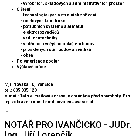
- výrobních, skladových a administrativních prostor
Čištění
- technologických a strojních zařízení
- ocelových konstrukcí
- potrubních systémů a armatur
- elektrorozvaděčů
- vzduchotechniky
- vnitřního a vnějšího opláštění budov
- prosklených stěn budov a světlíků
- oken
Polymerizace podlah
Výškové práce
Mjr. Nováka 10, Ivančice
tel.: 605 035 120
e-mail:
Tato e-mailová adresa je chráněna před spamboty. Pro
její zobrazení musíte mít povolen Javascript.
...
NOTÁŘ PRO IVANČICKO - JUDr.
Ing. Jiří Lorenčík