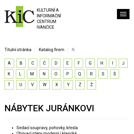
KULTURNÍ A
INFORMAČNÍ
CENTRUM
IVANČICE
Titulní stránka
Katalog firem
N
A
B
C
Č
D
E
F
G
H
I
J
K
L
M
N
O
P
Q
R
S
Š
T
U
V
W
X
Y
Z
Ž
NÁBYTEK JURÁNKOVI
Sedací soupravy, pohovky, křesla
Obývací stěny moderní i klasické