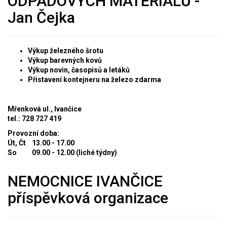
ODPADOVÝCH MATERIÁLŮ -
Jan Čejka
Výkup železného šrotu
Výkup barevných kovů
Výkup novin, časopisů a letáků
Přistavení kontejneru na železo zdarma
Mřenková ul., Ivančice
tel.: 728 727 419
Provozní doba:
Út, Čt 13.00 - 17.00
So 09.00 - 12.00 (liché týdny)
NEMOCNICE IVANČICE
příspěvková organizace