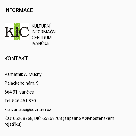
INFORMACE
K
ULTURNÍ
I
NFORMAČNÍ
C
ENTRUM
IVANČICE
KONTAKT
Památník A. Muchy
Palackého nám. 9
664 91 Ivančice
Tel: 546 451 870
kic.ivancice@seznam.cz
IČO: 65268768, DIČ: 65268768 (zapsáno v živnostenském
rejstříku)