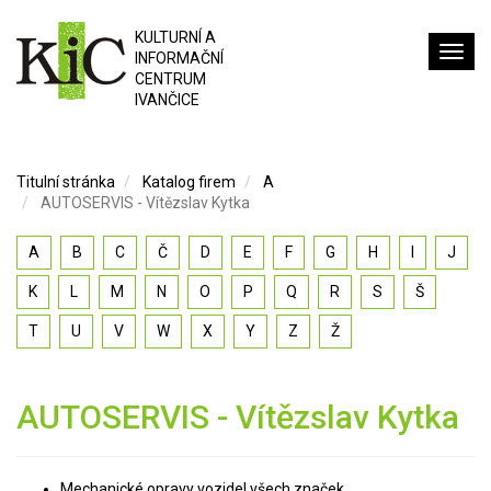
KULTURNÍ A
INFORMAČNÍ
CENTRUM
IVANČICE
Titulní stránka
Katalog firem
A
AUTOSERVIS - Vítězslav Kytka
A
B
C
Č
D
E
F
G
H
I
J
K
L
M
N
O
P
Q
R
S
Š
T
U
V
W
X
Y
Z
Ž
AUTOSERVIS - Vítězslav Kytka
Mechanické opravy vozidel všech značek