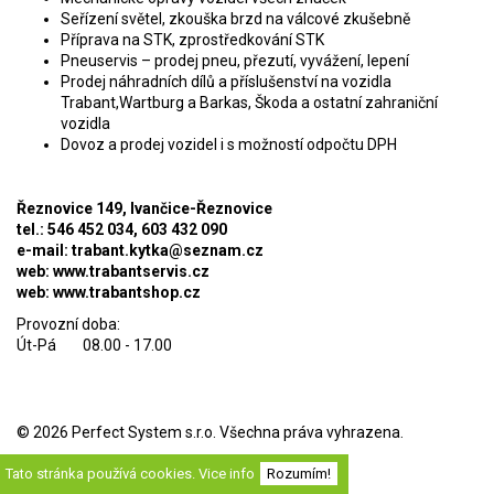
Seřízení světel, zkouška brzd na válcové zkušebně
Příprava na STK, zprostředkování STK
Pneuservis – prodej pneu, přezutí, vyvážení, lepení
Prodej náhradních dílů a příslušenství na vozidla
Trabant,Wartburg a Barkas, Škoda a ostatní zahraniční
vozidla
Dovoz a prodej vozidel i s možností odpočtu DPH
Řeznovice 149, Ivančice-Řeznovice
tel.: 546 452 034, 603 432 090
e-mail:
trabant.kytka@seznam.cz
web: www.trabantservis.cz
web: www.trabantshop.cz
Provozní doba:
Út-Pá 08.00 - 17.00
© 2026
Perfect System s.r.o
. Všechna práva vyhrazena.
Tato stránka používá cookies.
Vice info
Rozumím!