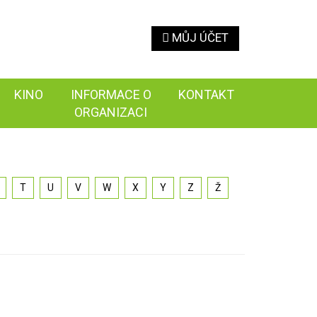
MŮJ ÚČET
KINO
INFORMACE O
KONTAKT
ORGANIZACI
T
U
V
W
X
Y
Z
Ž