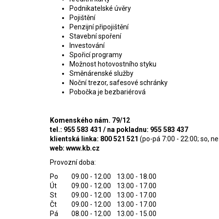
Podnikatelské úvěry
Pojištění
Penzijní připojištění
Stavební spoření
Investování
Spořicí programy
Možnost hotovostního styku
Směnárenské služby
Noční trezor, safesové schránky
Pobočka je bezbariérová
Komenského nám. 79/12
tel.: 955 583 431 / na pokladnu: 955 583 437
klientská linka: 800 521 521
(po-pá 7:00 - 22:00; so, ne
web: www.kb.cz
Provozní doba:
Po 09.00 - 12.00 13.00 - 18.00
Út 09.00 - 12.00 13.00 - 17.00
St 09.00 - 12.00 13.00 - 17.00
Čt 09.00 - 12.00 13.00 - 17.00
Pá 08.00 - 12.00 13.00 - 15.00