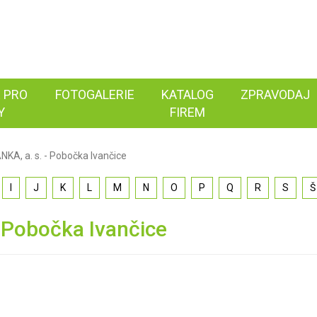
 PRO
FOTOGALERIE
KATALOG
ZPRAVODAJ
Y
FIREM
A, a. s. - Pobočka Ivančice
I
J
K
L
M
N
O
P
Q
R
S
Š
 Pobočka Ivančice