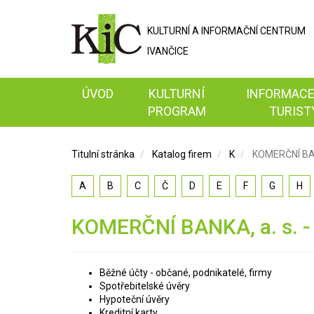
KULTURNÍ A
INFORMAČNÍ
CENTRUM
IVANČICE
ÚVOD
KULTURNÍ
INFORMACE
PROGRAM
TURIST
Titulní stránka
Katalog firem
K
KOMERČNÍ BANK
A
B
C
Č
D
E
F
G
H
KOMERČNÍ BANKA, a. s. -
Běžné účty - občané, podnikatelé, firmy
Spotřebitelské úvěry
Hypoteční úvěry
Kreditní karty