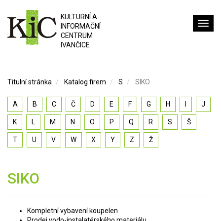
KULTURNÍ A
INFORMAČNÍ
CENTRUM
IVANČICE
Titulní stránka
Katalog firem
S
SIKO
A
B
C
Č
D
E
F
G
H
I
J
K
L
M
N
O
P
Q
R
S
Š
T
U
V
W
X
Y
Z
Ž
SIKO
Kompletní vybavení koupelen
Prodej vodo-instalatérského materiálu