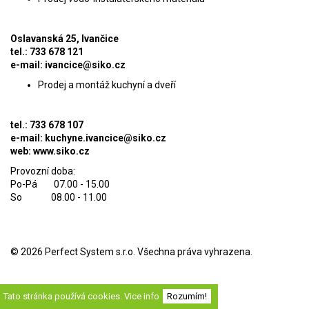
Oslavanská 25, Ivančice
tel.: 733 678 121
e-mail:
ivancice@siko.cz
Prodej a montáž kuchyní a dveří
tel.: 733 678 107
e-mail:
kuchyne.ivancice@siko.cz
web: www.siko.cz
Provozní doba:
Po-Pá 07.00 - 15.00
So 08.00 - 11.00
© 2026
Perfect System s.r.o
. Všechna práva vyhrazena.
Tato stránka používá cookies.
Vice info
Rozumím!