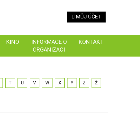
MŮJ ÚČET
KINO
INFORMACE O
KONTAKT
ORGANIZACI
T
U
V
W
X
Y
Z
Ž