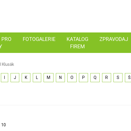
 PRO
FOTOGALERIE
KATALOG
ZPRAVODAJ
Y
FIREM
l Klusák
I
J
K
L
M
N
O
P
Q
R
S
Š
h 10