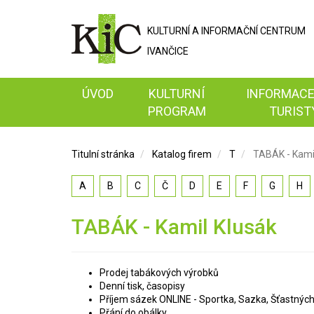
KULTURNÍ A
INFORMAČNÍ
CENTRUM
IVANČICE
ÚVOD
KULTURNÍ
INFORMACE
PROGRAM
TURIST
Titulní stránka
Katalog firem
T
TABÁK - Kami
A
B
C
Č
D
E
F
G
H
TABÁK - Kamil Klusák
Prodej tabákových výrobků
Denní tisk, časopisy
Příjem sázek ONLINE - Sportka, Sazka, Šťastnýc
Přání do obálky