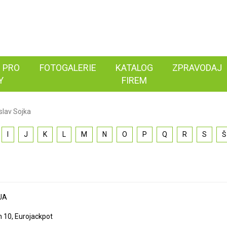
 PRO
FOTOGALERIE
KATALOG
ZPRAVODAJ
Y
FIREM
slav Sojka
I
J
K
L
M
N
O
P
Q
R
S
Š
QUA
 10, Eurojackpot