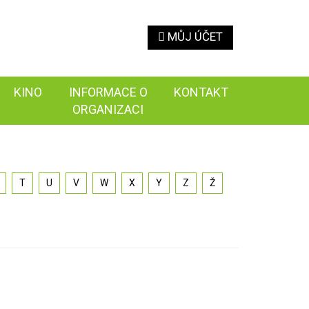
MŮJ ÚČET
KINO
INFORMACE O
KONTAKT
ORGANIZACI
T
U
V
W
X
Y
Z
Ž