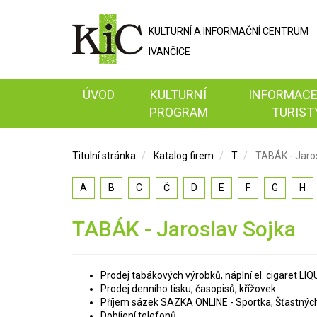
KULTURNÍ A
INFORMAČNÍ
CENTRUM
IVANČICE
ÚVOD
KULTURNÍ
INFORMACE
PROGRAM
TURIST
Titulní stránka
Katalog firem
T
TABÁK - Jaro
A
B
C
Č
D
E
F
G
H
TABÁK - Jaroslav Sojka
Prodej tabákových výrobků, náplní el. cigaret LI
Prodej denního tisku, časopisů, křížovek
Příjem sázek SAZKA ONLINE - Sportka, Šťastných
Dobíjení telefonů