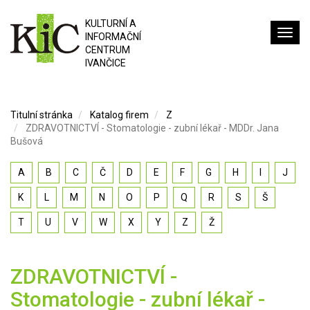
KULTURNÍ A
INFORMAČNÍ
CENTRUM
IVANČICE
Titulní stránka
Katalog firem
Z
ZDRAVOTNICTVÍ - Stomatologie - zubní lékař - MDDr. Jana
Bušová
A
B
C
Č
D
E
F
G
H
I
J
K
L
M
N
O
P
Q
R
S
Š
T
U
V
W
X
Y
Z
Ž
ZDRAVOTNICTVÍ -
Stomatologie - zubní lékař -