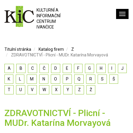
KULTURNÍ A
INFORMAČNÍ
CENTRUM
IVANČICE
Titulní stránka
Katalog firem
Z
ZDRAVOTNICTVÍ - Plicní - MUDr. Katarína Morvayová
A
B
C
Č
D
E
F
G
H
I
J
K
L
M
N
O
P
Q
R
S
Š
T
U
V
W
X
Y
Z
Ž
ZDRAVOTNICTVÍ - Plicní -
MUDr. Katarína Morvayová