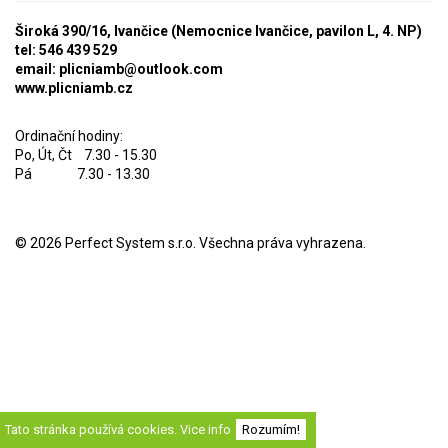
Široká 390/16, Ivančice (Nemocnice Ivančice, pavilon L, 4. NP)
tel: 546 439 529
email:
plicniamb@outlook.com
www.plicniamb.cz
Ordinační hodiny:
Po, Út, Čt 7.30 - 15.30
Pá 7.30 - 13.30
© 2026
Perfect System s.r.o
. Všechna práva vyhrazena.
Tato stránka používá cookies.
Vice info
Rozumím!