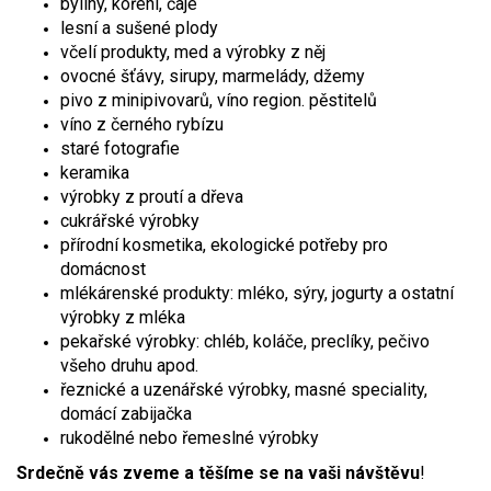
byliny, koření, čaje
lesní a sušené plody
včelí produkty, med a výrobky z něj
ovocné šťávy, sirupy, marmelády, džemy
pivo z minipivovarů, víno region. pěstitelů
víno z černého rybízu
staré fotografie
keramika
výrobky z proutí a dřeva
cukrářské výrobky
přírodní kosmetika, ekologické potřeby pro
domácnost
mlékárenské produkty: mléko, sýry, jogurty a ostatní
výrobky z mléka
pekařské výrobky: chléb, koláče, preclíky, pečivo
všeho druhu apod.
řeznické a uzenářské výrobky, masné speciality,
domácí zabijačka
rukodělné nebo řemeslné výrobky
Srdečně vás zveme a těšíme se na vaši návštěvu
!