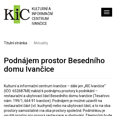
KULTURNÍ A
INFORMAČNÍ
CENTRUM
IVANČICE
Titulní stránka
Aktuality
Podnájem prostor Besedního
domu Ivančice
Kulturní a informační centrum Ivančice – dále jen „KIC Ivančice“
(IČO: 65268768) nabízí k podnájmu prostory k podnikání –
restaurační a ubytovací část Besedního domu Ivančice (Tesařovo
nám. 199/1, 664 91 Ivančice). Podnájem je možné uzavřít na
restaurační část (vč. kuchyně) nebo na ubytovací část, a to na oba
prostory samostatně i na oba prostory společně. Podmínkou je
využití prostor pro provoz restaurace a ubytování. Zájemcům bude