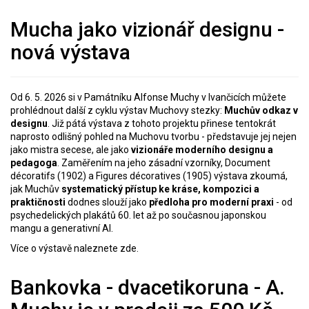
Mucha jako vizionář designu -
nová výstava
Od 6. 5. 2026 si v Památníku Alfonse Muchy v Ivančicích můžete
prohlédnout další z cyklu výstav Muchovy stezky:
Muchův odkaz v
designu
. Již pátá výstava z tohoto projektu přinese tentokrát
naprosto odlišný pohled na Muchovu tvorbu - představuje jej nejen
jako mistra secese, ale jako
vizionáře moderního designu a
pedagoga
. Zaměřením na jeho zásadní vzorníky, Document
décoratifs (1902) a Figures décoratives (1905) výstava zkoumá,
jak Muchův
systematický přístup ke kráse, kompozici a
praktičnosti
dodnes slouží jako
předloha pro moderní praxi
- od
psychedelických plakátů 60. let až po současnou japonskou
mangu a generativní AI.
Více o výstavě naleznete
zde
.
Bankovka - dvacetikoruna - A.