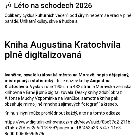
🎶 Léto na schodech 2026
Oblíbený cyklus kulturních večerů pod širým nebem se vrací v plné
parádě. Unikátní kulisy, skvělá hudba a
...
Kniha Augustina Kratochvíla
plně digitalizovaná
Ivančice, bývalé královské město na Moravě: popis dějepisný,
místopisný a statistický
- to je název knihy
Augustina
Kratochvíla
. Vyšla v roce 1906, má 432 stran a Moravská zemská
knihovna v Brně ji plně digitalizovala. Desky knihy zdobí obraz
Alfonse Muchy Vzpomínka na Ivančice, samotná kniha pak
obsahuje mimo jiné mnoho zajímavých fotografií a kreseb.
Knihu si nyní může prohlédnout každý, a to na tomto odkaze:
https://www.digitalniknihovna.cz/mzk/view/uuid:f0bc37e2-211b-
41a5-a2fd-ee2d5f1f875d?page=uuid:8f453a33-5747-11e3-
8d00-0050569d679d