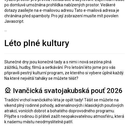
po domluvě umožněna prohlídka nabízených prostor. Veškeré
dotazy zasílejte na e-mailovou adresu
Tato e-mailová adresa je
chráněna před spamboty. Pro její zobrazení musíte mít povolen
Javascript.
...
Léto plné kultury
Slunečné dny jsou konečně tady a s nimi i nová sezóna plná
zážitků, hudby, filmů a setkávání. Pro letošní léto jsme pro vás
připravili pestrý kulturní program, ze kterého si vybere úplně každý.
Na které největší taháky se můžete těšit?
🎡 Ivančická svatojakubská pouť 2026
Tradiční vrchol ivančického léta je opět tady! Těšit se můžete na
víkend plný rodinné pohody, adrenalinových i klasických pouťových
atrakcí, vonících dobrot a bohatého doprovodného programu.
Přijďte s rodinou či přáteli zažít neopakovatelnou atmosféru, která
k našemu městu neodmyslitelně patří.