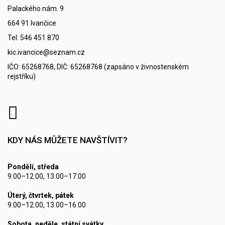
Palackého nám. 9
664 91 Ivančice
Tel: 546 451 870
kic.ivancice@seznam.cz
IČO: 65268768, DIČ: 65268768 (zapsáno v živnostenském
rejstříku)
KDY NÁS MŮŽETE NAVŠTÍVIT?
Pondělí, středa
9.00–12.00, 13.00–17.00
Úterý, čtvrtek, pátek
9.00–12.00, 13.00–16.00
Sobota, neděle, státní svátky