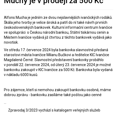
Muchy je v prodeji za 500 Kč
Alfons Mucha je jedním ze dvou nejslavnějších ivančických rodáků.
Škála jeho tvorby je velice široká a patří do ní také návrh prvních
československých bankovek. Kulturní informační centrum Ivančice
ve spolupráci s Českou národní bankou, Státní tiskárnou cenin a
Městem Ivančice vydává již čtvrtou z těchto bankovek vydává jako
novotisk.
Ve středu 17. července 2024 byla bankovka slavnostně předaná
starostovi města Ivančice Milanu Bučkovi a ředitelce KIC Ivančice
Magdaleně Černé. Slavnostní představení bankovky proběhlo
v pondělí 22. července 2024, od úterý 23. července 2024 je možné
bankovku zakoupit v KIC Ivančice za 500 Kč. Bankovka byla vydaná
v nákladu 6000 kusů.
Pro zájemce, kteří si nemohou zakoupit bankovku osobně, máme
dobrou zprávu - bankovku zasíláme také poštou jako cenné
...
Zpravodaj 3/2023 vychází s katalogem veřejných služeb