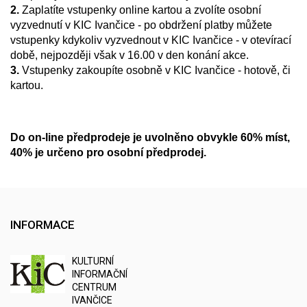
2.
Zaplatíte vstupenky online kartou a zvolíte osobní
vyzvednutí v KIC Ivančice - po obdržení platby můžete
vstupenky kdykoliv vyzvednout v KIC Ivančice - v otevírací
době, nejpozději však v 16.00 v den konání akce.
3.
Vstupenky zakoupíte osobně v KIC Ivančice - hotově, či
kartou.
Do on-line předprodeje je uvolněno obvykle 60% míst,
40% je určeno pro osobní předprodej.
INFORMACE
K
ULTURNÍ
I
NFORMAČNÍ
C
ENTRUM
IVANČICE