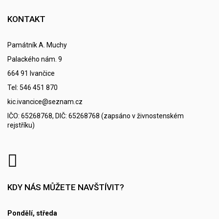
KONTAKT
Památník A. Muchy
Palackého nám. 9
664 91 Ivančice
Tel: 546 451 870
kic.ivancice@seznam.cz
IČO: 65268768, DIČ: 65268768 (zapsáno v živnostenském
rejstříku)
KDY NÁS MŮŽETE NAVŠTÍVIT?
Pondělí, středa