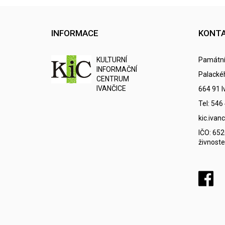
INFORMACE
KONT
K
ULTURNÍ
Památní
I
NFORMAČNÍ
Palacké
C
ENTRUM
IVANČICE
664 91 I
Tel: 546
kic.iva
IČO: 65
živnoste