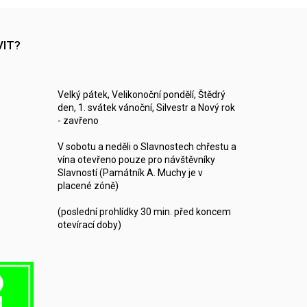
VIT?
Velký pátek, Velikonoční pondělí, Štědrý
den, 1. svátek vánoční, Silvestr a Nový rok
- zavřeno
V sobotu a neděli o Slavnostech chřestu a
vína otevřeno pouze pro návštěvníky
Slavností (Památník A. Muchy je v
placené zóně)
(poslední prohlídky 30 min. před koncem
otevírací doby)