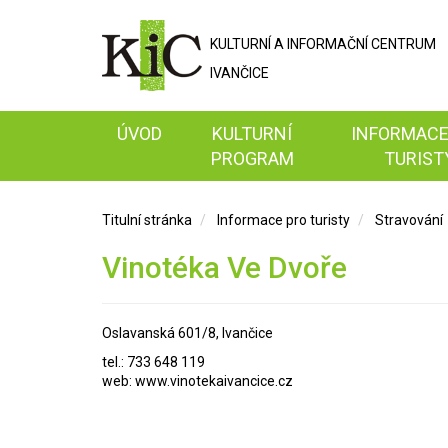
KULTURNÍ A
INFORMAČNÍ
CENTRUM
IVANČICE
ÚVOD
KULTURNÍ
INFORMACE
PROGRAM
TURIST
Titulní stránka
Informace pro turisty
Stravování
Vinotéka Ve Dvoře
Oslavanská 601/8, Ivančice
tel.: 733 648 119
web:
www.vinotekaivancice.cz