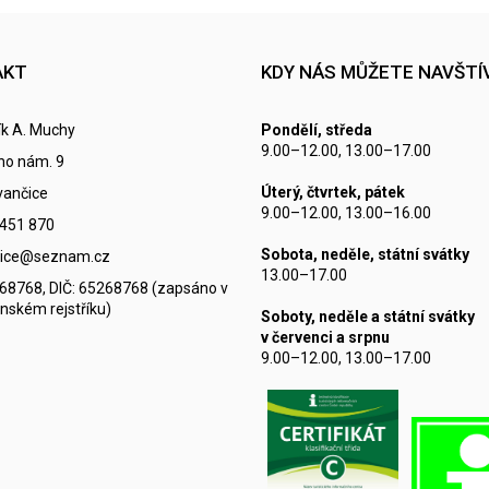
AKT
KDY NÁS MŮŽETE NAVŠTÍ
k A. Muchy
Pondělí, středa
9.00–12.00, 13.00–17.00
ho nám. 9
Úterý, čtvrtek, pátek
vančice
9.00–12.00, 13.00–16.00
 451 870
Sobota, neděle, státní svátky
ncice@seznam.cz
13.00–17.00
268768, DIČ: 65268768 (zapsáno v
nském rejstříku)
Soboty, neděle a státní svátky
v červenci a srpnu
9.00–12.00, 13.00–17.00