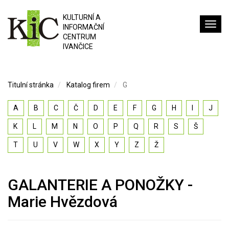
KULTURNÍ A
INFORMAČNÍ
CENTRUM
IVANČICE
Titulní stránka
Katalog firem
G
A
B
C
Č
D
E
F
G
H
I
J
K
L
M
N
O
P
Q
R
S
Š
T
U
V
W
X
Y
Z
Ž
GALANTERIE A PONOŽKY -
Marie Hvězdová