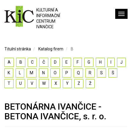
KULTURNÍ A
INFORMAČNÍ
CENTRUM
IVANČICE
Titulní stránka
Katalog firem
B
A
B
C
Č
D
E
F
G
H
I
J
K
L
M
N
O
P
Q
R
S
Š
T
U
V
W
X
Y
Z
Ž
BETONÁRNA IVANČICE -
BETONA IVANČICE, s. r. o.