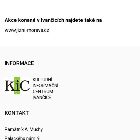
Akce konané v Ivančicích najdete také na
www.jizni-morava.cz
INFORMACE
K
ULTURNÍ
I
NFORMAČNÍ
C
ENTRUM
IVANČICE
KONTAKT
Památník A. Muchy
Palackého nám. 9