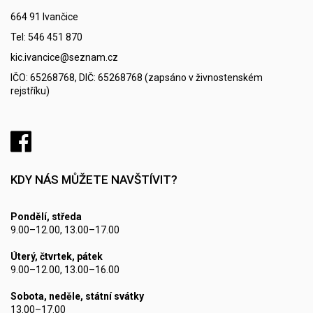
664 91 Ivančice
Tel: 546 451 870
kic.ivancice@seznam.cz
IČO: 65268768, DIČ: 65268768 (zapsáno v živnostenském
rejstříku)
KDY NÁS MŮŽETE NAVŠTÍVIT?
Pondělí, středa
9.00–12.00, 13.00–17.00
Úterý, čtvrtek, pátek
9.00–12.00, 13.00–16.00
Sobota, neděle, státní svátky
13.00–17.00