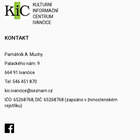
K
ULTURNÍ
I
NFORMAČNÍ
C
ENTRUM
IVANČICE
KONTAKT
Památník A. Muchy
Palackého nám. 9
664 91 Ivančice
Tel: 546 451 870
kic.ivancice@seznam.cz
IČO: 65268768, DIČ: 65268768 (zapsáno v živnostenském
rejstříku)