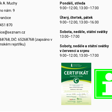
k A. Muchy
Pondělí, středa
9.00–12.00, 13.00–17.00
ho nám. 9
Úterý, čtvrtek, pátek
vančice
9.00–12.00, 13.00–16.00
 451 870
Sobota, neděle, státní svátky
ncice@seznam.cz
13.00–17.00
268768, DIČ: 65268768 (zapsáno v
nském rejstříku)
Soboty, neděle a státní svátky
v červenci a srpnu
9.00–12.00, 13.00–17.00