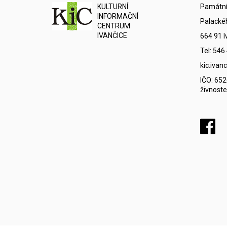
K
ULTURNÍ
Památní
I
NFORMAČNÍ
Palacké
C
ENTRUM
IVANČICE
664 91 I
Tel: 546
kic.iva
IČO: 65
živnoste