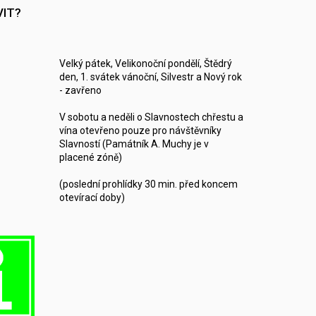
VIT?
Velký pátek, Velikonoční pondělí, Štědrý
den, 1. svátek vánoční, Silvestr a Nový rok
- zavřeno
V sobotu a neděli o Slavnostech chřestu a
vína otevřeno pouze pro návštěvníky
Slavností (Památník A. Muchy je v
placené zóně)
(poslední prohlídky 30 min. před koncem
otevírací doby)