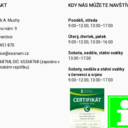
AKT
KDY NÁS MŮŽETE NAVŠTÍ
k A. Muchy
Pondělí, středa
9.00–12.00, 13.00–17.00
ho nám. 9
Úterý, čtvrtek, pátek
vančice
9.00–12.00, 13.00–16.00
 451 870
Sobota, neděle, státní svátky
ncice@seznam.cz
13.00–17.00
268768, DIČ: 65268768 (zapsáno v
nském rejstříku)
Soboty, neděle a státní svátky
v červenci a srpnu
9.00–12.00, 13.00–17.00