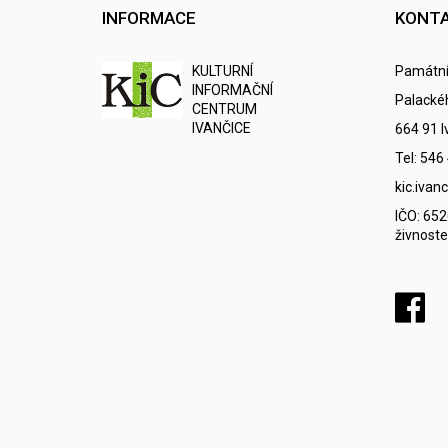
INFORMACE
KONT
K
ULTURNÍ
Památní
I
NFORMAČNÍ
Palacké
C
ENTRUM
IVANČICE
664 91 I
Tel: 546
kic.iva
IČO: 65
živnoste