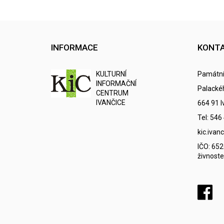
INFORMACE
KONT
K
ULTURNÍ
Památní
I
NFORMAČNÍ
Palacké
C
ENTRUM
IVANČICE
664 91 I
Tel: 546
kic.iva
IČO: 65
živnoste