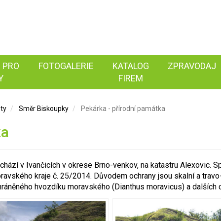
 PRO
FOTOGALERIE
KATALOG
ZPRAVODAJ
Y
FIREM
ety
Směr Biskoupky
Pekárka - přírodní památka
ka
nachází v Ivančicích v okrese Brno-venkov, na katastru Alexovic.
ravského kraje č. 25/2014. Důvodem ochrany jsou skalní a travo
áněného hvozdíku moravského (Dianthus moravicus) a dalších ch