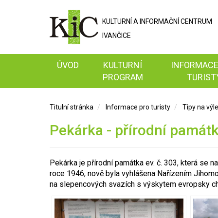
KULTURNÍ A
INFORMAČNÍ
CENTRUM
IVANČICE
ÚVOD
KULTURNÍ
INFORMACE
PROGRAM
TURIST
Titulní stránka
Informace pro turisty
Tipy na výl
Pekárka - přírodní památ
Pekárka je přírodní památka ev. č. 303, která se 
roce 1946, nově byla vyhlášena Nařízením Jihomo
na slepencových svazích s výskytem evropsky chr