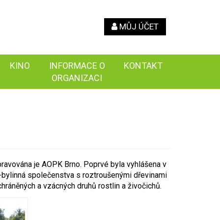
MŮJ ÚČET
KINO
INFORMACE O
KONTAKT
ORGANIZACI
 Spravována je AOPK Brno. Poprvé byla vyhlášena v
-bylinná společenstva s roztroušenými dřevinami
ráněných a vzácných druhů rostlin a živočichů.