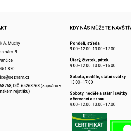
AKT
KDY NÁS MŮŽETE NAVŠTÍ
k A. Muchy
Pondělí, středa
9.00–12.00, 13.00–17.00
ho nám. 9
Úterý, čtvrtek, pátek
vančice
9.00–12.00, 13.00–16.00
 451 870
Sobota, neděle, státní svátky
ncice@seznam.cz
13.00–17.00
268768, DIČ: 65268768 (zapsáno v
nském rejstříku)
Soboty, neděle a státní svátky
v červenci a srpnu
9.00–12.00, 13.00–17.00