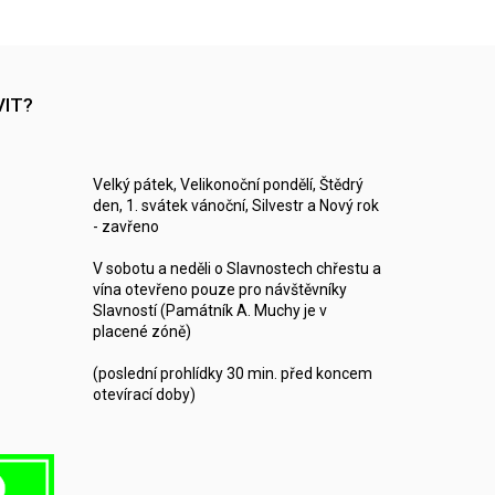
VIT?
Velký pátek, Velikonoční pondělí, Štědrý
den, 1. svátek vánoční, Silvestr a Nový rok
- zavřeno
V sobotu a neděli o Slavnostech chřestu a
vína otevřeno pouze pro návštěvníky
Slavností (Památník A. Muchy je v
placené zóně)
(poslední prohlídky 30 min. před koncem
otevírací doby)