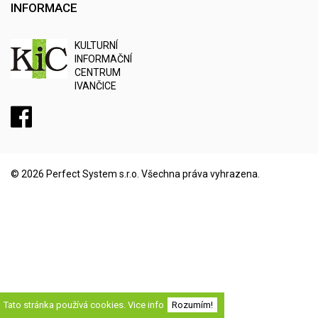
INFORMACE
K
ULTURNÍ
I
NFORMAČNÍ
C
ENTRUM
IVANČICE
© 2026
Perfect System s.r.o
. Všechna práva vyhrazena.
Tato stránka používá cookies.
Vice info
Rozumím!