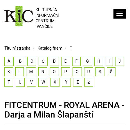
KULTURNÍ A
INFORMAČNÍ
CENTRUM
IVANČICE
Titulní stránka
Katalog firem
F
A
B
C
Č
D
E
F
G
H
I
J
K
L
M
N
O
P
Q
R
S
Š
T
U
V
W
X
Y
Z
Ž
FITCENTRUM - ROYAL ARENA -
Darja a Milan Šlapanští