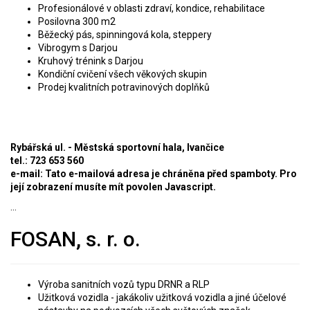
Profesionálové v oblasti zdraví, kondice, rehabilitace
Posilovna 300 m2
Běžecký pás, spinningová kola, steppery
Vibrogym s Darjou
Kruhový trénink s Darjou
Kondiční cvičení všech věkových skupin
Prodej kvalitních potravinových doplňků
Rybářská ul. - Městská sportovní hala, Ivančice
tel.: 723 653 560
e-mail:
Tato e-mailová adresa je chráněna před spamboty. Pro
její zobrazení musíte mít povolen Javascript.
...
FOSAN, s. r. o.
Výroba sanitních vozů typu DRNR a RLP
Užitková vozidla - jakákoliv užitková vozidla a jiné účelové