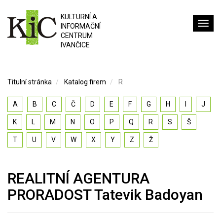
KULTURNÍ A
INFORMAČNÍ
CENTRUM
IVANČICE
Titulní stránka
Katalog firem
R
A
B
C
Č
D
E
F
G
H
I
J
K
L
M
N
O
P
Q
R
S
Š
T
U
V
W
X
Y
Z
Ž
REALITNÍ AGENTURA
PRORADOST Tatevik Badoyan