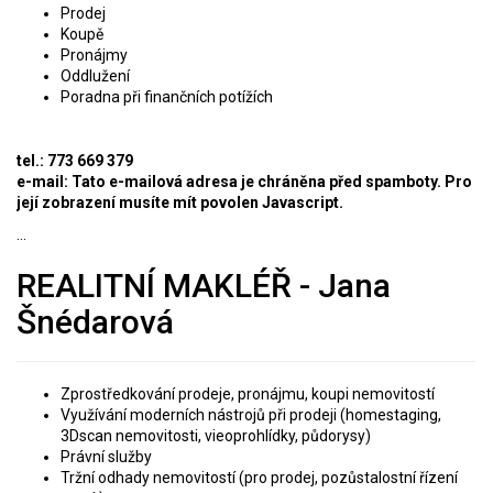
Prodej
Koupě
Pronájmy
Oddlužení
Poradna při finančních potížích
tel.: 773 669 379
e-mail:
Tato e-mailová adresa je chráněna před spamboty. Pro
její zobrazení musíte mít povolen Javascript.
...
REALITNÍ MAKLÉŘ - Jana
Šnédarová
Zprostředkování prodeje, pronájmu, koupi nemovitostí
V
yužívání moderních nástrojů při prodeji (homestaging,
3Dscan nemovitosti, vieoprohlídky, půdorysy)
Právní služby
T
ržní odhady nemovitostí (pro prodej, pozůstalostní řízení