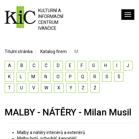
KULTURNÍ A
INFORMAČNÍ
CENTRUM
IVANČICE
Titulní stránka
Katalog firem
M
A
B
C
Č
D
E
F
G
H
I
J
K
L
M
N
O
P
Q
R
S
Š
T
U
V
W
X
Y
Z
Ž
MALBY - NÁTĚRY - Milan Musil
Malby a nátěry interiérů a exteriérů
Malby bytů, schodišť, kanceláří