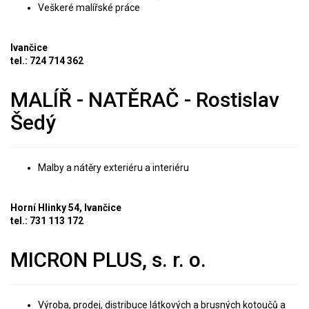
Veškeré malířské práce
Ivančice
tel.: 724 714 362
MALÍŘ - NATĚRAČ - Rostislav
Šedý
Malby a nátěry exteriéru a interiéru
Horní Hlinky 54, Ivančice
tel.: 731 113 172
MICRON PLUS, s. r. o.
Výroba, prodej, distribuce látkových a brusných kotoučů a