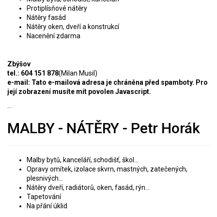
Protiplísňové nátěry
Nátěry fasád
Nátěry oken, dveří a konstrukcí
Nacenění zdarma
Zbýšov
tel.: 604 151 878
(Milan Musil)
e-mail:
Tato e-mailová adresa je chráněna před spamboty. Pro
její zobrazení musíte mít povolen Javascript.
...
MALBY - NÁTĚRY - Petr Horák
Malby bytů, kanceláří, schodišť, škol...
Opravy omítek, izolace skvrn, mastných, zatečených,
plesnivých...
Nátěry dveří, radiátorů, oken, fasád, rýn...
Tapetování
Na přání úklid