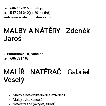
tel.: 606 469 316
(nonstop)
tel.: 547 225 340
(po 20. hodině)
web: www.maliribrno-horak.cz
MALBY A NÁTĚRY - Zdeněk
Jaroš
J. Blahoslava 10, Ivančice
tel.: 606 531 103
MALÍŘ - NATĚRAČ - Gabriel
Veselý
Malby a nátěry interiéru a exteriéru
Malby bytu, kanceláří
Nátěry fasád (akrylát, silikát)