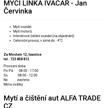
MYCÍ LINKA IVACAR - Jan
Červinka
Mytí vozidel
Mytí motorů
Interiérové čištění vozidel (na objednání)
Celoroční provoz, v zimě do - 4˚C
Za Mostem 12, Ivančice
tel.: 723 858 812
Provozní doba:
Po-Pá 08.00 - 17.00
So 08.00 - 12.00
Ne zavřeno
Mimo svátky
Mytí a čištění aut ALFA TRADE
CZ