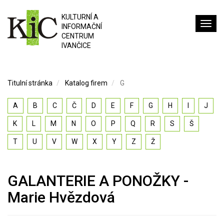
KULTURNÍ A
INFORMAČNÍ
CENTRUM
IVANČICE
Titulní stránka
Katalog firem
G
A
B
C
Č
D
E
F
G
H
I
J
K
L
M
N
O
P
Q
R
S
Š
T
U
V
W
X
Y
Z
Ž
GALANTERIE A PONOŽKY -
Marie Hvězdová