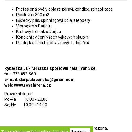
Profesionálové v oblasti zdraví, kondice, rehabilitace
Posilovna 300 m2
Běžecký pás, spinningová kola, steppery
Vibrogym s Darjou
Kruhový trénink s Darjou
Kondiční cvičení všech věkových skupin
Prodej kvalitních potravinových doplňků
Rybářská ul. - Městská sportovní hala, Ivančice
tel.: 723 653 560
e-mail:
darjaslapanska@gmail.com
web: www.royalarena.cz
Provozní doba:
Po-Pá 10.00 - 20.00
So, Ne 10.00 - 14.00
© 2026
Perfect System s.r.o
. Všechna práva vyhrazena.
Tato stránka používá cookies.
Vice info
Rozumím!