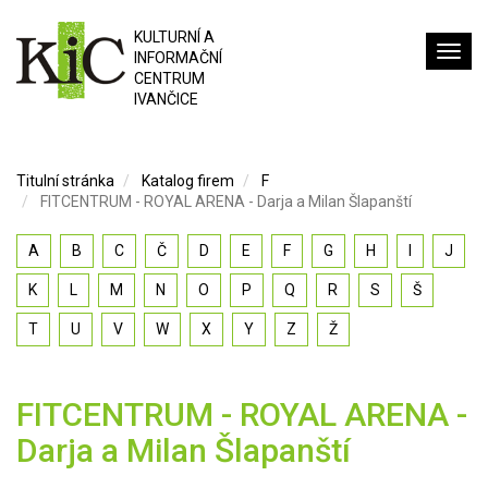
KULTURNÍ A
INFORMAČNÍ
CENTRUM
IVANČICE
Titulní stránka
Katalog firem
F
FITCENTRUM - ROYAL ARENA - Darja a Milan Šlapanští
A
B
C
Č
D
E
F
G
H
I
J
K
L
M
N
O
P
Q
R
S
Š
T
U
V
W
X
Y
Z
Ž
FITCENTRUM - ROYAL ARENA -
Darja a Milan Šlapanští