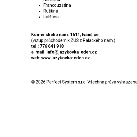
Francouzština
Ruština
Italština
Komenského nám. 1611, Ivančice
(vstup průchodem k ZUŠ z Palackého nám.)
tel.: 776 641 918
e-mail:
info@jazykovka-eden.cz
web: www.jazykovka-eden.cz
© 2026
Perfect System s.r.o
. Všechna práva vyhrazena