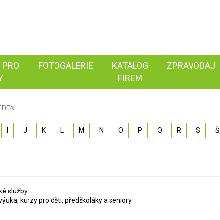
 PRO
FOTOGALERIE
KATALOG
ZPRAVODAJ
Y
FIREM
EDEN
I
J
K
L
M
N
O
P
Q
R
S
Š
ské služby
ýuka, kurzy pro děti, předškoláky a seniory