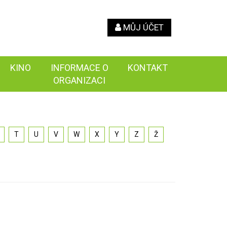
MŮJ ÚČET
KINO
INFORMACE O
KONTAKT
ORGANIZACI
T
U
V
W
X
Y
Z
Ž