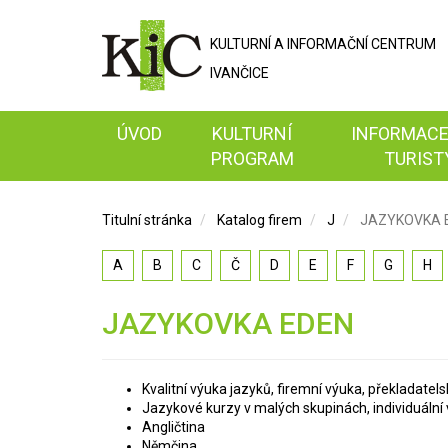
KULTURNÍ A
INFORMAČNÍ
CENTRUM
IVANČICE
ÚVOD
KULTURNÍ
INFORMACE
PROGRAM
TURIST
Titulní stránka
Katalog firem
J
JAZYKOVKA 
A
B
C
Č
D
E
F
G
H
JAZYKOVKA EDEN
Kvalitní výuka jazyků, firemní výuka, překladatel
Jazykové kurzy v malých skupinách, individuální v
Angličtina
Němčina