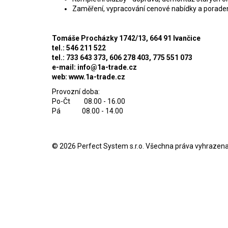
Zaměření, vypracování cenové nabídky a porade
Tomáše Procházky 1742/13, 664 91 Ivančice
tel.: 546 211 522
tel.: 733 643 373, 606 278 403, 775 551 073
e-mail:
info@1a-trade.cz
web: www.1a-trade.cz
Provozní doba:
Po-Čt 08.00 - 16.00
Pá 08.00 - 14.00
© 2026
Perfect System s.r.o
. Všechna práva vyhrazena