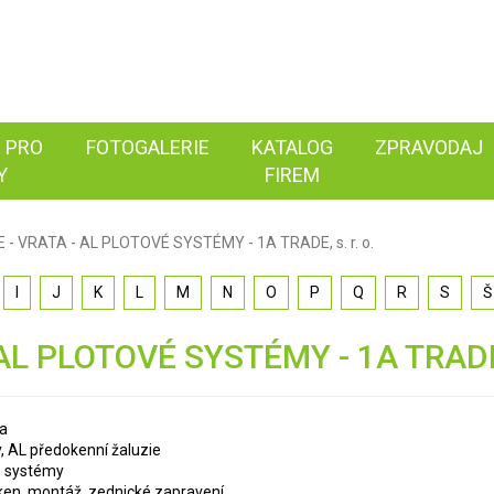
 PRO
FOTOGALERIE
KATALOG
ZPRAVODAJ
Y
FIREM
 - VRATA - AL PLOTOVÉ SYSTÉMY - 1A TRADE, s. r. o.
I
J
K
L
M
N
O
P
Q
R
S
Š
AL PLOTOVÉ SYSTÉMY - 1A TRADE, 
na
y, AL předokenní žaluzie
é systémy
ken, montáž, zednické zapravení