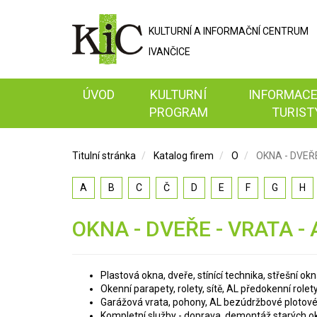
KULTURNÍ A
INFORMAČNÍ
CENTRUM
IVANČICE
ÚVOD
KULTURNÍ
INFORMACE
PROGRAM
TURIST
Titulní stránka
Katalog firem
O
OKNA - DVEŘE
A
B
C
Č
D
E
F
G
H
OKNA - DVEŘE - VRATA - 
Plastová okna, dveře, stínící technika, střešní ok
Okenní parapety, rolety, sítě, AL předokenní rolet
Garážová vrata, pohony, AL bezúdržbové plotov
Kompletní služby - doprava, demontáž starých o