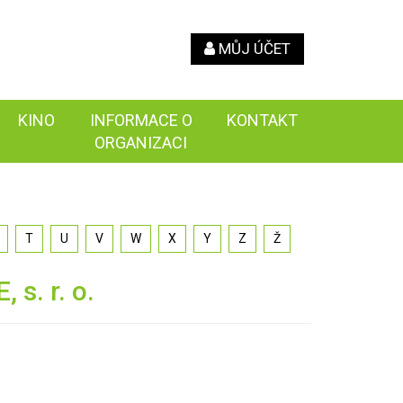
MŮJ ÚČET
KINO
INFORMACE O
KONTAKT
ORGANIZACI
T
U
V
W
X
Y
Z
Ž
s. r. o.