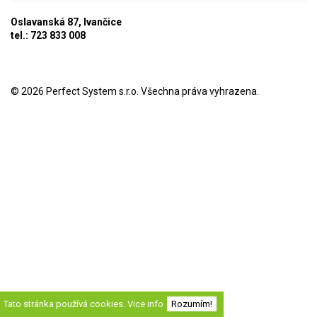
Oslavanská 87, Ivančice
tel.: 723 833 008
© 2026
Perfect System s.r.o
. Všechna práva vyhrazena.
Tato stránka používá cookies.
Vice info
Rozumím!