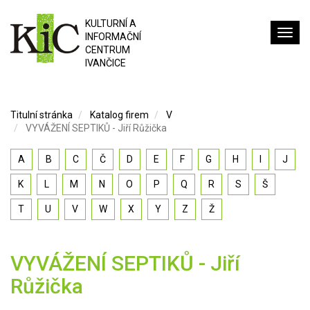
KULTURNÍ A
INFORMAČNÍ
CENTRUM
IVANČICE
Titulní stránka
Katalog firem
V
VYVÁŽENÍ SEPTIKŮ - Jiří Růžička
A
B
C
Č
D
E
F
G
H
I
J
K
L
M
N
O
P
Q
R
S
Š
T
U
V
W
X
Y
Z
Ž
VYVÁŽENÍ SEPTIKŮ - Jiří
Růžička