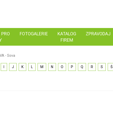
 PRO
FOTOGALERIE
KATALOG
ZPRAVODAJ
Y
FIREM
VA - Sova
I
J
K
L
M
N
O
P
Q
R
S
Š