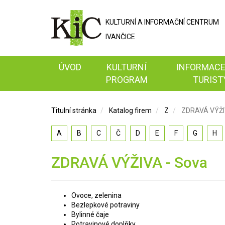
KULTURNÍ A
INFORMAČNÍ
CENTRUM
IVANČICE
ÚVOD
KULTURNÍ
INFORMACE
PROGRAM
TURIST
Titulní stránka
Katalog firem
Z
ZDRAVÁ VÝŽI
A
B
C
Č
D
E
F
G
H
ZDRAVÁ VÝŽIVA - Sova
Ovoce, zelenina
Bezlepkové potraviny
Bylinné čaje
Potravinové doplňky