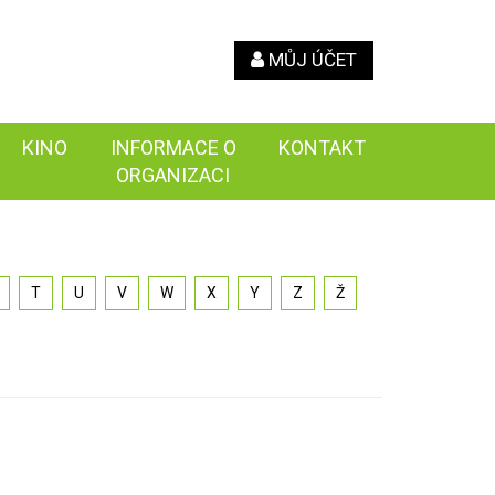
MŮJ ÚČET
KINO
INFORMACE O
KONTAKT
ORGANIZACI
T
U
V
W
X
Y
Z
Ž