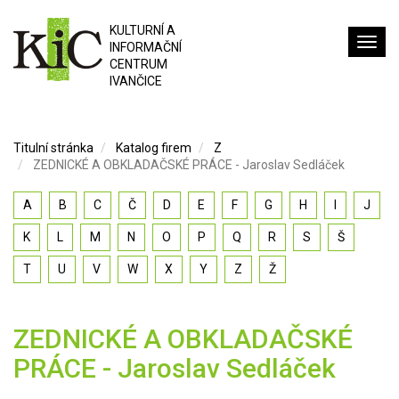
KULTURNÍ A
INFORMAČNÍ
CENTRUM
IVANČICE
Titulní stránka
Katalog firem
Z
ZEDNICKÉ A OBKLADAČSKÉ PRÁCE - Jaroslav Sedláček
A
B
C
Č
D
E
F
G
H
I
J
K
L
M
N
O
P
Q
R
S
Š
T
U
V
W
X
Y
Z
Ž
ZEDNICKÉ A OBKLADAČSKÉ
PRÁCE - Jaroslav Sedláček