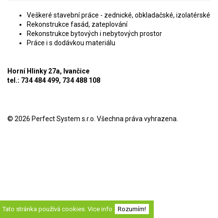
Veškeré stavební práce - zednické, obkladačské, izolatérské
Rekonstrukce fasád, zateplování
Rekonstrukce bytových i nebytových prostor
Práce i s dodávkou materiálu
Horní Hlinky 27a, Ivančice
tel.: 734 484 499, 734 488 108
© 2026
Perfect System s.r.o
. Všechna práva vyhrazena.
Tato stránka používá cookies.
Vice info
Rozumím!