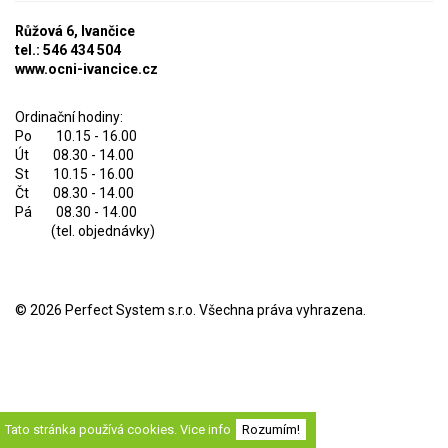
Růžová 6, Ivančice
tel.: 546 434 504
www.ocni-ivancice.cz
Ordinační hodiny:
Po 10.15 - 16.00
Út 08.30 - 14.00
St 10.15 - 16.00
Čt 08.30 - 14.00
Pá 08.30 - 14.00
(tel. objednávky)
© 2026
Perfect System s.r.o
. Všechna práva vyhrazena.
Tato stránka používá cookies.
Vice info
Rozumím!