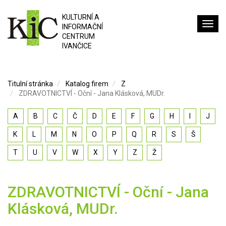
KULTURNÍ A
INFORMAČNÍ
CENTRUM
IVANČICE
Titulní stránka
Katalog firem
Z
ZDRAVOTNICTVÍ - Oční - Jana Klásková, MUDr.
A
B
C
Č
D
E
F
G
H
I
J
K
L
M
N
O
P
Q
R
S
Š
T
U
V
W
X
Y
Z
Ž
ZDRAVOTNICTVÍ - Oční - Jana
Klásková, MUDr.