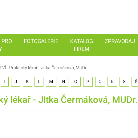
 PRO
FOTOGALERIE
KATALOG
ZPRAVODAJ
Y
FIREM
 - Praktický lékař - Jitka Čermáková, MUDr.
I
J
K
L
M
N
O
P
Q
R
S
Š
ý lékař - Jitka Čermáková, MUDr.