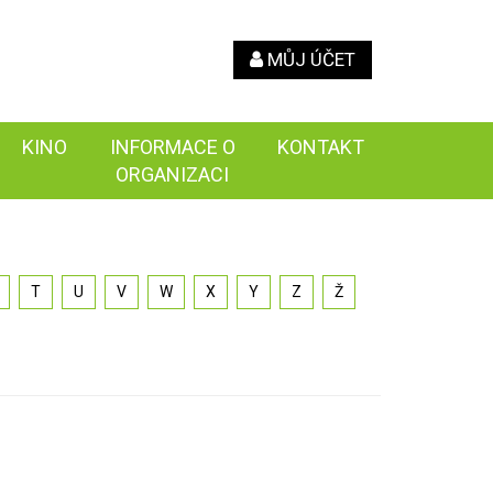
MŮJ ÚČET
KINO
INFORMACE O
KONTAKT
ORGANIZACI
T
U
V
W
X
Y
Z
Ž