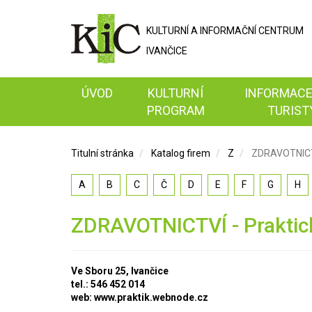
KULTURNÍ A
INFORMAČNÍ
CENTRUM
IVANČICE
ÚVOD
KULTURNÍ
INFORMACE
PROGRAM
TURIST
Titulní stránka
Katalog firem
Z
ZDRAVOTNICTVÍ
A
B
C
Č
D
E
F
G
H
ZDRAVOTNICTVÍ - Praktick
Ve Sboru 25, Ivančice
tel.: 546 452 014
web: www.praktik.webnode.cz